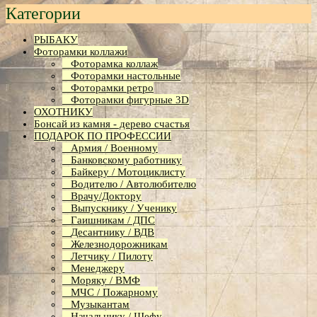
Категории
РЫБАКУ
Фоторамки коллажи
Фоторамка коллаж
Фоторамки настольные
Фоторамки ретро
Фоторамки фигурные 3D
ОХОТНИКУ
Бонсай из камня - дерево счастья
ПОДАРОК ПО ПРОФЕССИИ
Армия / Военному
Банковскому работнику
Байкеру / Мотоциклисту
Водителю / Автолюбителю
Врачу/Доктору
Выпускнику / Ученику
Гаишникам / ДПС
Десантнику / ВДВ
Железнодорожникам
Летчику / Пилоту
Менеджеру
Моряку / ВМФ
МЧС / Пожарному
Музыкантам
Начальнику / Шефу