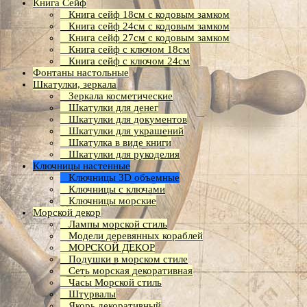
Книга Сейф
Книга сейф 18см с кодовым замком
Книга сeйф 24см с кодовым замком
Книга сейф 27см с кодовым замком
Книга сейф с ключом 18см
Книга сейф с ключом 24см
Фонтаны настольные
Шкатулки, зеркала
Зеркала косметические
Шкатулки для денег
Шкатулки для документов
Шкатулки для украшений
Шкатулка в виде книги
Шкатулки для рукоделия
Ключницы настенные
Ключницы 3D объемные
Ключницы с ключами
Ключницы морские
Морской декор
Лампы морской стиль
Модели деревянных кораблей
МОРСКОЙ ДЕКОР
Подушки в морском стиле
Сеть морская декоративная
Часы Морской стиль
Штурвалы
Якорь декоративный