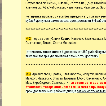
Петрозаводск, Пермь, Рязань, Ростов-на-Дону, Смоленск
Ульяновск, Уфа, Чебоксары, Череповец, Челябинск ,Яро
-
отправка производится без предоплат, при получе
рублей до пункта самовывоза, срок доставки 3-4 рабоч
************************************************
№ 2:
города республики
Крым
, Нальчик, Владикавказ, 
Сыктывкар, Томск, Ханты-Мансийск
-
стоимость
экономичной
доставки от 380 рублей курье
тяжелые товары увеличивают стоимость доставки.
************************************************
№ 3
: Архангельск, Братск, Владивосток, Иркутск,
Калини
Майкоп, Черкесск, Элиста, Грозный, Южно-Сахалинск, Ан
Мар, Биробиджан, Салехард
-
при стоимости доставки
стоимость товара оплачивается на месте при полу
срок доставки
6
-
28
рабочих дней, в
зависимости от выб