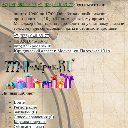
+7(499) 394-18-17
+7 (926) 046-33-77
Связаться с нами
пн-пт с 10:00 по 17:00 Обработка онлайн заказов
производится с 10 до 17 по московскому времени.
Менеджер обязательно перезвонит по указанному в заказе
телефону для согласования даты и стоимости доставки.
+7 (926) 046-33-77
+7(926) 046-33-77
info@777podarok.ru
Юридический адрес: г. Москва, ул. Палехская 131А
Личный Кабинет
Войти
Регистрация
Закладки (0)
Список сравнения (0)
Корзина покупок
Оформить заказ