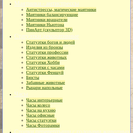
Маятники - антистрессы
Антистрессы, магические маятники
Маятники балансирующие
Маятники вращатели
Маятники Ньютона
ПинАрт (скульптор 3D)
Статуэтки декоративные
Статуэтки богов и людей
Изделия из бронзы
Статуэтки профессии
Статуэтки животных
Статуэтки Хобби
Статуэтки с часами
Статуэтки Феншуй
Бюсты
Забавные животные
Рыцари напольные
Часы
Часы интерьерные
Часы колесо
Часы на кухню
Часы офисные
Часы статуэтки
Часы Фоторамки
Стопки перевертыши с головами животных