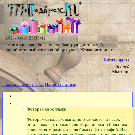
2021-01-18 23:33:42
Огромное спасибо за очень быструю доставку. А
приобретенный товар вообще супер. Желаю интернет ...
Читать далее
Андрей
Мытищи
Показать все отзывы
Написать отзыв
Каталог
Фоторамки коллажи
Фоторамка коллаж выгодно отличается от всех
остальных фоторамок своим размером и большим
количеством рамок для любимых фотографий. Эта
фоторамка несомненно будет удачным решением по