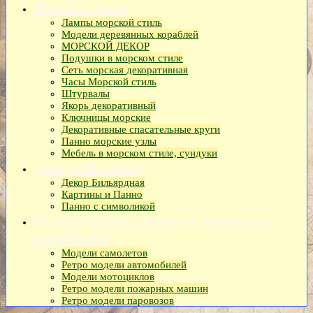
Морской декор
Лампы морской стиль
Модели деревянных кораблей
МОРСКОЙ ДЕКОР
Подушки в морском стиле
Сеть морская декоративная
Часы Морской стиль
Штурвалы
Якорь декоративный
Ключницы морские
Декоративные спасательные круги
Панно морские узлы
Мебель в морском стиле, сундуки
Декор и Интерьер
Декор Бильярдная
Картины и Панно
Панно с символикой
Модели машин, самолетов, паровозов,
мотоциклов
Модели самолетов
Ретро модели автомобилей
Модели мотоциклов
Ретро модели пожарных машин
Ретро модели паровозов