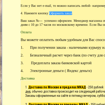
Если у Вас нет
e-mail, то можно написать любой- наприме
4. Нажмите кнопку
Оформить заказ
.
Ваш заказ №--- успешно оформлен. Менеджер магазина обя
дням с 10 до 17 часов по московскому времени. Если Вы о
Оплата
Вы можете оплатить любым удобным для Вас спосо
1. При получении заказа - наличными курьеру ил
2. Безналичный расчет через банк (по счету для 
3. Предоплата заказа банковской картой
4. Электронные деньги ( Яндекс деньги)
Доставка
1.
Доставка по Москве в пределах МКАД
- 250 рублей.
дня
, обычно доставка происходит на следующий рабоч
Заказы оформленные на сайте в пятницу вечером, суббо
2.
Доставка по
Москве
за пределы МКАД
- 350 рубл