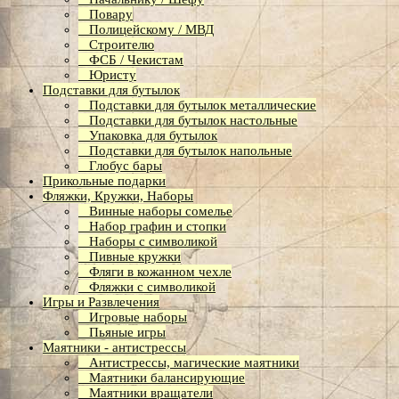
Повару
Полицейскому / МВД
Строителю
ФСБ / Чекистам
Юристу
Подставки для бутылок
Подставки для бутылок металлические
Подставки для бутылок настольные
Упаковка для бутылок
Подставки для бутылок напольные
Глобус бары
Прикольные подарки
Фляжки, Кружки, Наборы
Винные наборы сомелье
Набор графин и стопки
Наборы с символикой
Пивные кружки
Фляги в кожанном чехле
Фляжки с символикой
Игры и Развлечения
Игровые наборы
Пьяные игры
Маятники - антистрессы
Антистрессы, магические маятники
Маятники балансирующие
Маятники вращатели