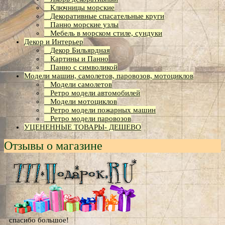
Ключницы морские
Декоративные спасательные круги
Панно морские узлы
Мебель в морском стиле, сундуки
Декор и Интерьер
Декор Бильярдная
Картины и Панно
Панно с символикой
Модели машин, самолетов, паровозов, мотоциклов
Модели самолетов
Ретро модели автомобилей
Модели мотоциклов
Ретро модели пожарных машин
Ретро модели паровозов
УЦЕНЕННЫЕ ТОВАРЫ- ДЕШЕВО
Отзывы о магазине
cпасибо большое!