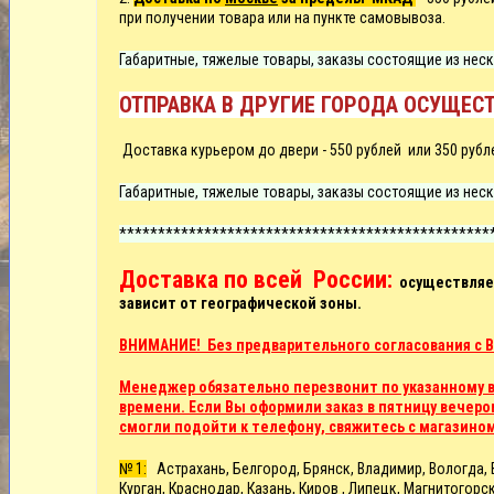
при получении товара или на пункте самовывоза.
Габаритные, тяжелые товары, заказы состоящие из неск
ОТПРАВКА В ДРУГИЕ ГОРОДА ОСУЩЕСТ
Д
оставка курьером до двери -
550 рублей или
350 рубл
Габаритные, тяжелые товары, заказы состоящие из неск
************************************************
Доставка по всей России:
осуществляет
зависит от географической зоны.
ВНИМАНИЕ! Без предварительного согласования с В
Менеджер обязательно перезвонит по указанному в 
времени. Если Вы оформили заказ в пятницу вечером
смогли подойти к телефону, свяжитесь с магазино
№ 1:
Астрахань, Белгород, Брянск, Владимир, Вологда, В
Курган, Краснодар, Казань, Киров , Липецк, Магнитого