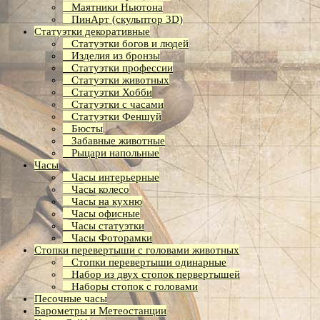
Маятники Ньютона
ПинАрт (скульптор 3D)
Статуэтки декоративные
Статуэтки богов и людей
Изделия из бронзы
Статуэтки профессии
Статуэтки животных
Статуэтки Хобби
Статуэтки с часами
Статуэтки Феншуй
Бюсты
Забавные животные
Рыцари напольные
Часы
Часы интерьерные
Часы колесо
Часы на кухню
Часы офисные
Часы статуэтки
Часы Фоторамки
Стопки перевертыши с головами животных
Стопки перевертыши одинарные
Набор из двух стопок первертышей
Наборы стопок с головами
Песочные часы
Барометры и Метеостанции