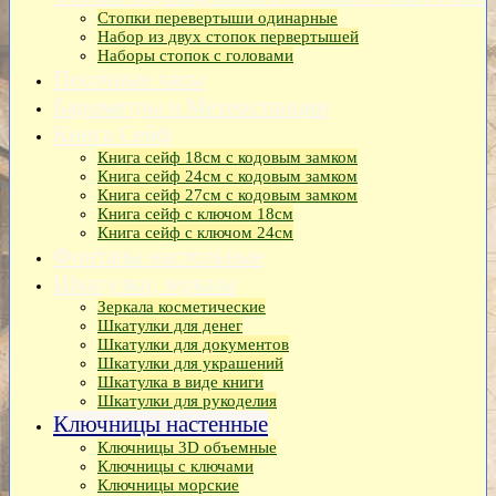
Стопки перевертыши одинарные
Набор из двух стопок первертышей
Наборы стопок с головами
Песочные часы
Барометры и Метеостанции
Книга Сейф
Книга сейф 18см с кодовым замком
Книга сeйф 24см с кодовым замком
Книга сейф 27см с кодовым замком
Книга сейф с ключом 18см
Книга сейф с ключом 24см
Фонтаны настольные
Шкатулки, зеркала
Зеркала косметические
Шкатулки для денег
Шкатулки для документов
Шкатулки для украшений
Шкатулка в виде книги
Шкатулки для рукоделия
Ключницы настенные
Ключницы 3D объемные
Ключницы с ключами
Ключницы морские