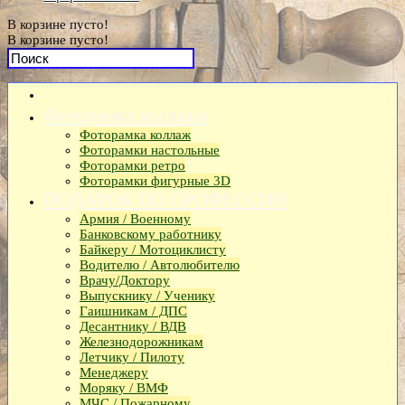
В корзине пусто!
В корзине пусто!
Фоторамки коллажи
Фоторамка коллаж
Фоторамки настольные
Фоторамки ретро
Фоторамки фигурные 3D
ПОДАРОК ПО ПРОФЕССИИ
Армия / Военному
Банковскому работнику
Байкеру / Мотоциклисту
Водителю / Автолюбителю
Врачу/Доктору
Выпускнику / Ученику
Гаишникам / ДПС
Десантнику / ВДВ
Железнодорожникам
Летчику / Пилоту
Менеджеру
Моряку / ВМФ
МЧС / Пожарному