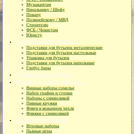
Музыкантам
Начальнику / Шефу
Повару
Полицейскому / МВД
Строителю
ФСБ / Чекистам
Юристу
Подставки для бутылок
Подставки для бутылок металлические
Подставки для бутылок настольные
Упаковка для бутылок
Подставки для бутылок напольные
Глобус бары
Прикольные подарки
Фляжки, Кружки, Наборы
Винные наборы сомелье
Набор графин и стопки
Наборы с символикой
Пивные кружки
Фляги в кожанном чехле
Фляжки с символикой
Игры и Развлечения
Игровые наборы
Пьяные игры