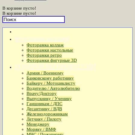
В корзине пусто!
В корзине пусто!
Фоторамки коллажи
Фоторамка коллаж
Фоторамки настольные
Фоторамки ретро
Фоторамки фигурные 3D
ПОДАРОК ПО ПРОФЕССИИ
Армия / Военному
Банковскому работнику
Байкеру / Мотоциклисту
Водителю / Автолюбителю
Врачу/Доктору
Выпускнику / Ученику
Гаишникам / ДПС
Десантнику / ВДВ
Железнодорожникам
Летчику / Пилоту
Менеджеру
Моряку / ВМФ
МЧС / Пожарному