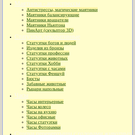
Маятники - антистрессы
Антистрессы, магические маятники
Маятники балансирующие
Маятники вращатели
Маятники Ньютона
ПинАрт (скульптор 3D)
Статуэтки декоративные
Статуэтки богов и людей
Изделия из бронзы
Статуэтки профессии
Статуэтки животных
Статуэтки Хобби
Статуэтки с часами
Статуэтки Феншуй
Бюсты
Забавные животные
Рыцари напольные
Часы
Часы интерьерные
Часы колесо
Часы на кухню
Часы офисные
Часы статуэтки
Часы Фоторамки
Стопки перевертыши с головами животных