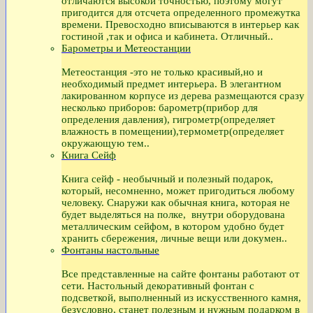
отличаются высокой точностью, поэтому могут
пригодится для отсчета определенного промежутка
времени. Превосходно вписываются в интерьер как
гостиной ,так и офиса и кабинета. Отличный..
Барометры и Метеостанции
Метеостанция -это не только красивый,но и
необходимый предмет интерьера. В элегантном
лакированном корпусе из дерева размещаются сразу
несколько приборов: барометр(прибор для
определения давления), гигрометр(определяет
влажность в помещении),термометр(определяет
окружающую тем..
Книга Сейф
Книга сейф - необычный и полезный подарок,
который, несомненно, может пригодиться любому
человеку. Снаружи как обычная книга, которая не
будет выделяться на полке, внутри оборудована
металлическим сейфом, в котором удобно будет
хранить сбережения, личные вещи или докумен..
Фонтаны настольные
Все представленные на сайте фонтаны работают от
сети. Настольный декоративный фонтан с
подсветкой, выполненный из искусственного камня,
безусловно, станет полезным и нужным подарком в