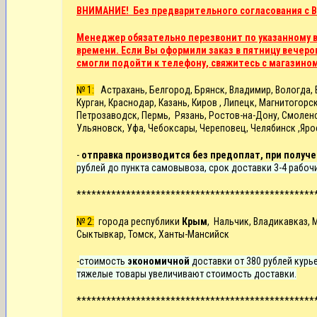
ВНИМАНИЕ! Без предварительного согласования с В
Менеджер обязательно перезвонит по указанному в 
времени. Если Вы оформили заказ в пятницу вечером
смогли подойти к телефону, свяжитесь с магазино
№ 1:
Астрахань, Белгород, Брянск, Владимир, Вологда, В
Курган, Краснодар, Казань, Киров , Липецк, Магнитого
Петрозаводск, Пермь, Рязань, Ростов-на-Дону, Смоленск
Ульяновск, Уфа, Чебоксары, Череповец, Челябинск ,Яро
-
отправка производится без предоплат, при получе
рублей до пункта самовывоза, срок доставки 3-4 рабоч
************************************************
№ 2:
города республики
Крым
, Нальчик, Владикавказ, 
Сыктывкар, Томск, Ханты-Мансийск
-
стоимость
экономичной
доставки от 380 рублей курье
тяжелые товары увеличивают стоимость доставки.
************************************************