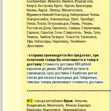
Екатеринбург, Иваново, Ижевск, Йошкар-Ола,
Калуга, Кострома, Курск, Курган, Краснодар,
Казань, Киров , Липецк, Магнитогорск ,
Мурманск,Нижний Новгород, Набережные Челны,
Новороссийск,
Новокузнецк,
Орел, Оренбург,
Пенза, Псков, Петрозаводск, Пермь, Рязань,
Ростов-на-Дону, Смоленск, Самара, Стерлитамак,
Саранск, Саратов, Сочи, Ставрополь, Тверь, Тула,
Тюмень, Тамбов,Таганрог, Тольятти, Ульяновск,
Уфа, Чебоксары, Череповец, Челябинск
,Ярославль-
-
отправка производится без предоплат, при
получении товара Вы оплачиваете и товар и
доставку
. С
тоимость доставки 380 рублей
курьером до двери, 280 рублей до пункта
самовывоза, срок доставки 3-4 рабочих дня не
считая дня заказа и выходные дни. Габаритные,
тяжелые товары увеличивают стоимость доставки.
************************************************
№ 2:
города республики
Крым
, Нальчик,
Владикавказ, Махачкала, Абакан, Барнаул,
Кемерово, Красноярск, Нижневартовск,