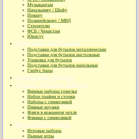
Музыкантам
Начальнику / Шефу
Повару
Полицейскому / МВД
Строителю
ФСБ / Чекистам
Юристу
Подставки для бутылок
Подставки для бутылок металлические
Подставки для бутылок настольные
Упаковка для бутылок
Подставки для бутылок напольные
Глобус бары
Прикольные подарки
Фляжки, Кружки, Наборы
Винные наборы сомелье
Набор графин и стопки
Наборы с символикой
Пивные кружки
Фляги в кожанном чехле
Фляжки с символикой
Игры и Развлечения
Игровые наборы
Пьяные игры