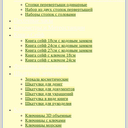
Стопки перевертыши одинарные
Набор из двух стопок первертышей
Наборы стопок с головами
Песочные часы
Барометры и Метеостанции
Книга Сейф
Книга сейф 18см с кодовым замком
Книга сeйф 24см с кодовым замком
Книга сейф 27см с кодовым замком
Книга сейф с ключом 18см
Книга сейф с ключом 24см
Фонтаны настольные
Шкатулки, зеркала
Зеркала косметические
Шкатулки для денег
Шкатулки для документов
Шкатулки для украшений
Шкатулка в виде книги
Шкатулки для рукоделия
Ключницы настенные
Ключницы 3D объемные
Ключницы с ключами
Ключницы морские