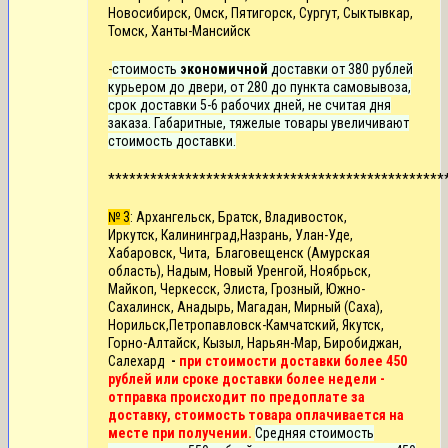
Новосибирск, Омск, Пятигорск, Сургут, Сыктывкар,
Томск, Ханты-Мансийск
-
стоимость
экономичной
доставки от 380 рублей
курьером до двери, от 280 до пункта самовывоза,
срок доставки 5-6 рабочих дней, не считая дня
заказа. Габаритные, тяжелые товары увеличивают
стоимость доставки.
************************************************
№ 3
: Архангельск, Братск, Владивосток,
Иркутск,
Калининград,
Назрань, Улан-Уде,
Хабаровск, Чита, Благовещенск (Амурская
область), Надым, Новый Уренгой, Ноябрьск,
Майкоп, Черкесск, Элиста, Грозный, Южно-
Сахалинск, Анадырь, Магадан, Мирный (Саха),
Норильск,Петропавловск-Камчатский, Якутск,
Горно-Алтайск, Кызыл, Нарьян-Мар, Биробиджан,
Салехард
-
при стоимости доставки более 450
рублей или сроке доставки более недели -
отправка происходит по предоплате за
доставку, стоимость товара оплачивается на
месте при получении.
Средняя стоимость