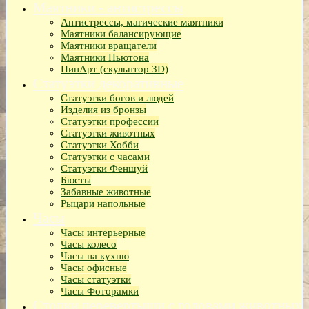
Маятники - антистрессы
Антистрессы, магические маятники
Маятники балансирующие
Маятники вращатели
Маятники Ньютона
ПинАрт (скульптор 3D)
Статуэтки декоративные
Статуэтки богов и людей
Изделия из бронзы
Статуэтки профессии
Статуэтки животных
Статуэтки Хобби
Статуэтки с часами
Статуэтки Феншуй
Бюсты
Забавные животные
Рыцари напольные
Часы
Часы интерьерные
Часы колесо
Часы на кухню
Часы офисные
Часы статуэтки
Часы Фоторамки
Стопки перевертыши с головами животных