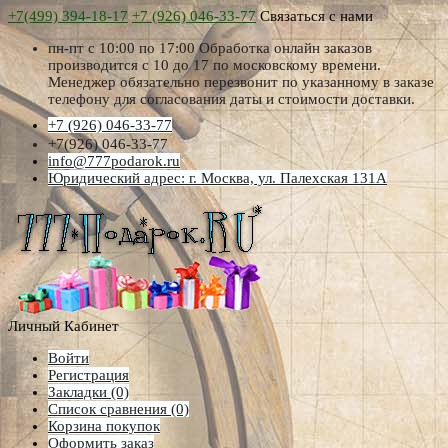
+7(499) 394-18-17
+7 (926) 046-33-77
Связаться с нами
пн-пт с 10:00 по 17:00 Обработка онлайн заказов
производится с 10 до 17 по московскому времени.
Менеджер обязательно перезвонит по указанному в заказе
телефону для согласования даты и стоимости доставки.
+7 (926) 046-33-77
+7(926) 046-33-77
info@777podarok.ru
Юридический адрес: г. Москва, ул. Палехская 131А
Личный Кабинет
Войти
Регистрация
Закладки (0)
Список сравнения (0)
Корзина покупок
Оформить заказ