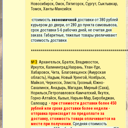
Новосибирск, Омск, Пятигорск, Сургут, Сыктывкар,
Томск, Ханты-Мансийск
-
стоимость
экономичной
доставки от 380 рублей
курьером до двери, от 280 до пункта самовывоза,
срок доставки 5-6 рабочих дней, не считая дня
заказа. Габаритные, тяжелые товары увеличивают
стоимость доставки.
************************************************
№ 3
: Архангельск, Братск, Владивосток,
Иркутск,
Калининград,
Назрань, Улан-Уде,
Хабаровск, Чита, Благовещенск (Амурская
область), Надым, Новый Уренгой, Ноябрьск,
Майкоп, Черкесск, Элиста, Грозный, Южно-
Сахалинск, Анадырь, Магадан, Мирный (Саха),
Норильск,Петропавловск-Камчатский, Якутск,
Горно-Алтайск, Кызыл, Нарьян-Мар, Биробиджан,
Салехард
-
при стоимости доставки более 450
рублей или сроке доставки более недели -
отправка происходит по предоплате за
доставку, стоимость товара оплачивается на
месте при получении.
Средняя стоимость