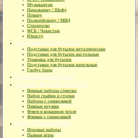
Музыкантам
Начальнику / Шефу
Повару
Полицейскому / МВД
Строителю
ФСБ / Чекистам
Юристу
Подставки для бутылок
Подставки для бутылок металлические
Подставки для бутылок настольные
Упаковка для бутылок
Подставки для бутылок напольные
Глобус бары
Прикольные подарки
Фляжки, Кружки, Наборы
Винные наборы сомелье
Набор графин и стопки
Наборы с символикой
Пивные кружки
Фляги в кожанном чехле
Фляжки с символикой
Игры и Развлечения
Игровые наборы
Пьяные игры