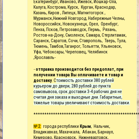
Екатеринбург, Иваново, Ижевск, Йошкар-Ола,
Калуга, Кострома, Курск, Курган, Краснодар,
Казань, Киров , Липецк, Магнитогорск ,
Мурманск,Нижний Новгород, Набережные Челны,
Новороссийск,
Новокузнецк,
Орел, Оренбург,
Пенза, Псков, Петрозаводск, Пермь, Рязань,
Ростов-на-Дону, Смоленск, Самара, Стерлитамак,
Саранск, Саратов, Сочи, Ставрополь, Тверь, Тула,
Тюмень, Тамбов,Таганрог, Тольятти, Ульяновск,
Уфа, Чебоксары, Череповец, Челябинск
,Ярославль-
-
отправка производится без предоплат, при
получении товара Вы оплачиваете и товар и
доставку
. С
тоимость доставки 380 рублей
курьером до двери, 280 рублей до пункта
самовывоза, срок доставки 3-4 рабочих дня не
считая дня заказа и выходные дни. Габаритные,
тяжелые товары увеличивают стоимость доставки.
************************************************
№ 2:
города республики
Крым
, Нальчик,
Владикавказ, Махачкала, Абакан, Барнаул,
Кемерово, Красноярск, Нижневартовск,