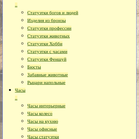
..
Статуэтки богов и людей
Изделия из бронзы
Статуэтки профессии
Статуэтки животных
Статуэтки Хобби
Статуэтки с часами
Статуэтки Феншуй
Бюсты
Забавные животные
Рыцари напольные
Часы
..
Часы интерьерные
Часы колесо
Часы на кухню
Часы офисные
Часы статуэтки