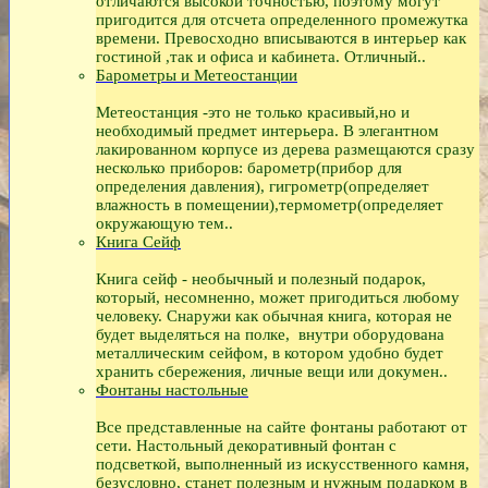
отличаются высокой точностью, поэтому могут
пригодится для отсчета определенного промежутка
времени. Превосходно вписываются в интерьер как
гостиной ,так и офиса и кабинета. Отличный..
Барометры и Метеостанции
Метеостанция -это не только красивый,но и
необходимый предмет интерьера. В элегантном
лакированном корпусе из дерева размещаются сразу
несколько приборов: барометр(прибор для
определения давления), гигрометр(определяет
влажность в помещении),термометр(определяет
окружающую тем..
Книга Сейф
Книга сейф - необычный и полезный подарок,
который, несомненно, может пригодиться любому
человеку. Снаружи как обычная книга, которая не
будет выделяться на полке, внутри оборудована
металлическим сейфом, в котором удобно будет
хранить сбережения, личные вещи или докумен..
Фонтаны настольные
Все представленные на сайте фонтаны работают от
сети. Настольный декоративный фонтан с
подсветкой, выполненный из искусственного камня,
безусловно, станет полезным и нужным подарком в