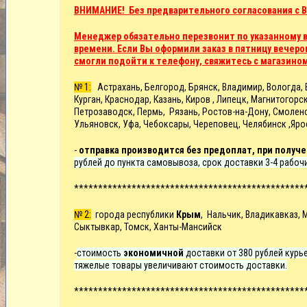
ВНИМАНИЕ! Без предварительного согласования с В
Менеджер обязательно перезвонит по указанному в 
времени. Если Вы оформили заказ в пятницу вечером
смогли подойти к телефону, свяжитесь с магазино
№ 1:
Астрахань, Белгород, Брянск, Владимир, Вологда, В
Курган, Краснодар, Казань, Киров , Липецк, Магнитого
Петрозаводск, Пермь, Рязань, Ростов-на-Дону, Смоленск
Ульяновск, Уфа, Чебоксары, Череповец, Челябинск ,Яро
-
отправка производится без предоплат, при получе
рублей до пункта самовывоза, срок доставки 3-4 рабоч
************************************************
№ 2:
города республики
Крым
, Нальчик, Владикавказ, 
Сыктывкар, Томск, Ханты-Мансийск
-
стоимость
экономичной
доставки от 380 рублей курье
тяжелые товары увеличивают стоимость доставки.
************************************************