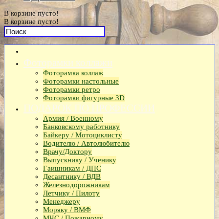
В корзине пусто!
В корзине пусто!
Фоторамки коллажи
Фоторамка коллаж
Фоторамки настольные
Фоторамки ретро
Фоторамки фигурные 3D
ПОДАРОК ПО ПРОФЕССИИ
Армия / Военному
Банковскому работнику
Байкеру / Мотоциклисту
Водителю / Автолюбителю
Врачу/Доктору
Выпускнику / Ученику
Гаишникам / ДПС
Десантнику / ВДВ
Железнодорожникам
Летчику / Пилоту
Менеджеру
Моряку / ВМФ
МЧС / Пожарному