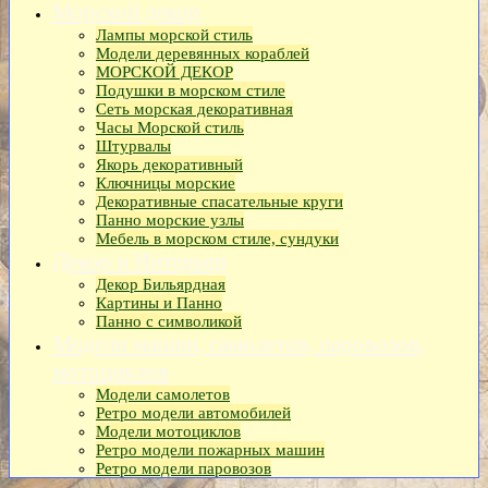
Морской декор
Лампы морской стиль
Модели деревянных кораблей
МОРСКОЙ ДЕКОР
Подушки в морском стиле
Сеть морская декоративная
Часы Морской стиль
Штурвалы
Якорь декоративный
Ключницы морские
Декоративные спасательные круги
Панно морские узлы
Мебель в морском стиле, сундуки
Декор и Интерьер
Декор Бильярдная
Картины и Панно
Панно с символикой
Модели машин, самолетов, паровозов,
мотоциклов
Модели самолетов
Ретро модели автомобилей
Модели мотоциклов
Ретро модели пожарных машин
Ретро модели паровозов