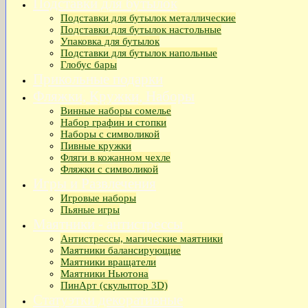
Подставки для бутылок
Подставки для бутылок металлические
Подставки для бутылок настольные
Упаковка для бутылок
Подставки для бутылок напольные
Глобус бары
Прикольные подарки
Фляжки, Кружки, Наборы
Винные наборы сомелье
Набор графин и стопки
Наборы с символикой
Пивные кружки
Фляги в кожанном чехле
Фляжки с символикой
Игры и Развлечения
Игровые наборы
Пьяные игры
Маятники - антистрессы
Антистрессы, магические маятники
Маятники балансирующие
Маятники вращатели
Маятники Ньютона
ПинАрт (скульптор 3D)
Статуэтки декоративные