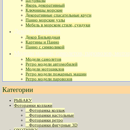
Штурвалы
Якорь декоративный
Ключницы морские
Декоративные спасательные круги
Панно морские узлы
Мебель в морском стиле, сундуки
Декор и Интерьер
Декор Бильярдная
Картины и Панно
Панно с символикой
Модели машин, самолетов, паровозов, мото
Модели самолетов
Ретро модели автомобилей
Модели мотоциклов
Ретро модели пожарных машин
Ретро модели паровозов
Категории
РЫБАКУ
Фоторамки коллажи
Фоторамка коллаж
Фоторамки настольные
Фоторамки ретро
Фоторамки фигурные 3D