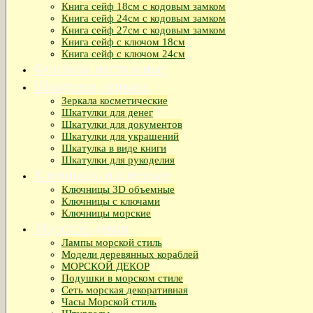
Книга сейф 18см с кодовым замком
Книга сeйф 24см с кодовым замком
Книга сейф 27см с кодовым замком
Книга сейф с ключом 18см
Книга сейф с ключом 24см
Фонтаны настольные
Шкатулки, зеркала
Зеркала косметические
Шкатулки для денег
Шкатулки для документов
Шкатулки для украшений
Шкатулка в виде книги
Шкатулки для рукоделия
Ключницы настенные
Ключницы 3D объемные
Ключницы с ключами
Ключницы морские
Морской декор
Лампы морской стиль
Модели деревянных кораблей
МОРСКОЙ ДЕКОР
Подушки в морском стиле
Сеть морская декоративная
Часы Морской стиль