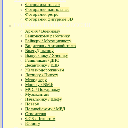
Фоторамка коллаж
Фоторамки настольные
Фоторамки ретро
Фоторамки фигурные 3D
ПОДАРОК ПО ПРОФЕССИИ
Армия / Военному
Банковскому работнику
Байкеру / Мотоциклисту
Водителю / Автолюбителю
Врачу/Доктору
Выпускнику / Ученику
Гаишникам / ДПС
Десантнику / ВДВ
Железнодорожникам
Летчику / Пилоту
Менеджеру
Моряку / ВМФ
МЧС / Пожарному
Музыкантам
Начальнику / Шефу
Повару
Полицейскому / МВД
Строителю
ФСБ / Чекистам
Юристу