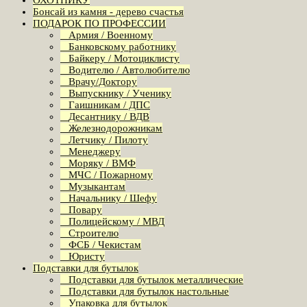
ОХОТНИКУ
Бонсай из камня - дерево счастья
ПОДАРОК ПО ПРОФЕССИИ
Армия / Военному
Банковскому работнику
Байкеру / Мотоциклисту
Водителю / Автолюбителю
Врачу/Доктору
Выпускнику / Ученику
Гаишникам / ДПС
Десантнику / ВДВ
Железнодорожникам
Летчику / Пилоту
Менеджеру
Моряку / ВМФ
МЧС / Пожарному
Музыкантам
Начальнику / Шефу
Повару
Полицейскому / МВД
Строителю
ФСБ / Чекистам
Юристу
Подставки для бутылок
Подставки для бутылок металлические
Подставки для бутылок настольные
Упаковка для бутылок