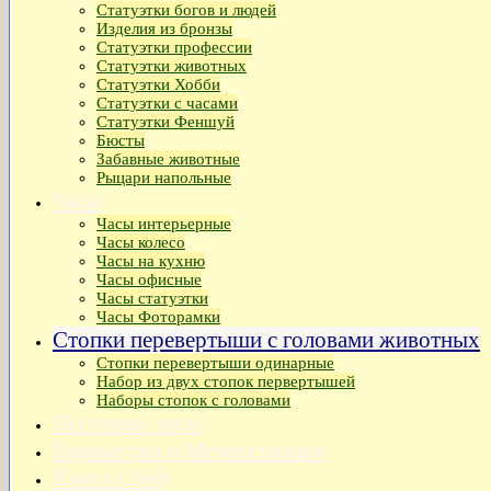
Статуэтки богов и людей
Изделия из бронзы
Статуэтки профессии
Статуэтки животных
Статуэтки Хобби
Статуэтки с часами
Статуэтки Феншуй
Бюсты
Забавные животные
Рыцари напольные
Часы
Часы интерьерные
Часы колесо
Часы на кухню
Часы офисные
Часы статуэтки
Часы Фоторамки
Стопки перевертыши с головами животных
Стопки перевертыши одинарные
Набор из двух стопок первертышей
Наборы стопок с головами
Песочные часы
Барометры и Метеостанции
Книга Сейф