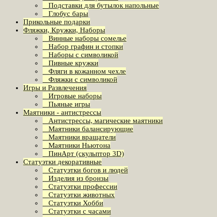
Подставки для бутылок напольные
Глобус бары
Прикольные подарки
Фляжки, Кружки, Наборы
Винные наборы сомелье
Набор графин и стопки
Наборы с символикой
Пивные кружки
Фляги в кожанном чехле
Фляжки с символикой
Игры и Развлечения
Игровые наборы
Пьяные игры
Маятники - антистрессы
Антистрессы, магические маятники
Маятники балансирующие
Маятники вращатели
Маятники Ньютона
ПинАрт (скульптор 3D)
Статуэтки декоративные
Статуэтки богов и людей
Изделия из бронзы
Статуэтки профессии
Статуэтки животных
Статуэтки Хобби
Статуэтки с часами