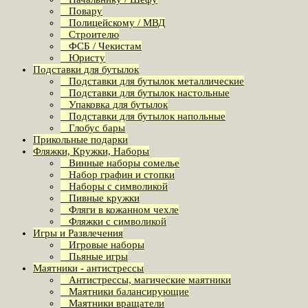
Повару
Полицейскому / МВД
Строителю
ФСБ / Чекистам
Юристу
Подставки для бутылок
Подставки для бутылок металлические
Подставки для бутылок настольные
Упаковка для бутылок
Подставки для бутылок напольные
Глобус бары
Прикольные подарки
Фляжки, Кружки, Наборы
Винные наборы сомелье
Набор графин и стопки
Наборы с символикой
Пивные кружки
Фляги в кожанном чехле
Фляжки с символикой
Игры и Развлечения
Игровые наборы
Пьяные игры
Маятники - антистрессы
Антистрессы, магические маятники
Маятники балансирующие
Маятники вращатели