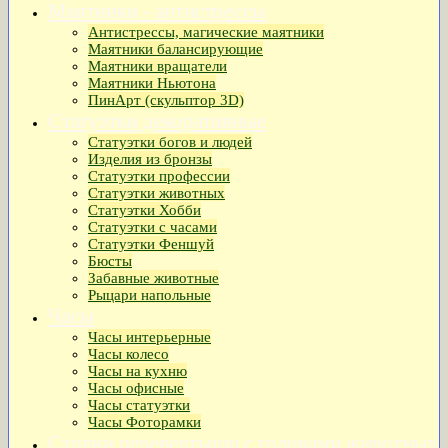
Маятники - антистрессы
Антистрессы, магические маятники
Маятники балансирующие
Маятники вращатели
Маятники Ньютона
ПинАрт (скульптор 3D)
Статуэтки декоративные
Статуэтки богов и людей
Изделия из бронзы
Статуэтки профессии
Статуэтки животных
Статуэтки Хобби
Статуэтки с часами
Статуэтки Феншуй
Бюсты
Забавные животные
Рыцари напольные
Часы
Часы интерьерные
Часы колесо
Часы на кухню
Часы офисные
Часы статуэтки
Часы Фоторамки
Стопки перевертыши с головами животных