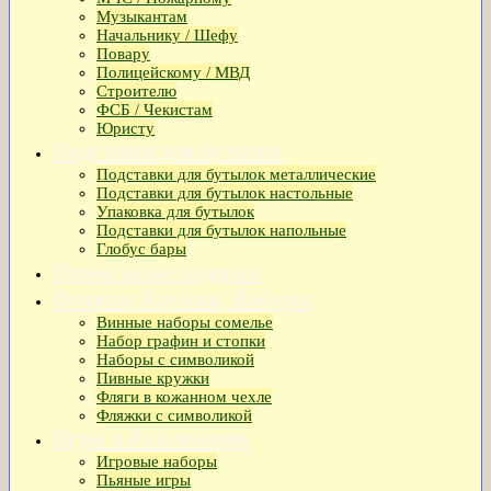
Музыкантам
Начальнику / Шефу
Повару
Полицейскому / МВД
Строителю
ФСБ / Чекистам
Юристу
Подставки для бутылок
Подставки для бутылок металлические
Подставки для бутылок настольные
Упаковка для бутылок
Подставки для бутылок напольные
Глобус бары
Прикольные подарки
Фляжки, Кружки, Наборы
Винные наборы сомелье
Набор графин и стопки
Наборы с символикой
Пивные кружки
Фляги в кожанном чехле
Фляжки с символикой
Игры и Развлечения
Игровые наборы
Пьяные игры