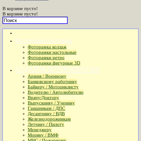
В корзине пусто!
В корзине пусто!
Фоторамки коллажи
Фоторамка коллаж
Фоторамки настольные
Фоторамки ретро
Фоторамки фигурные 3D
ПОДАРОК ПО ПРОФЕССИИ
Армия / Военному
Банковскому работнику
Байкеру / Мотоциклисту
Водителю / Автолюбителю
Врачу/Доктору
Выпускнику / Ученику
Гаишникам / ДПС
Десантнику / ВДВ
Железнодорожникам
Летчику / Пилоту
Менеджеру
Моряку / ВМФ
МЧС / Пожарному