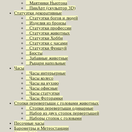
Маятники Ньютона
ПинАрт (скульптор 3D)
Статуэтки декоративные
Статуэтки богов и людей
Изделия из бронзы
Статуэтки профессии
Статуэтки животных
Статуэтки Хобби
Статуэтки с часами
Статуэтки Феншуй
Бюсты
Забавные животные
Рыцари напольные
Часы
Часы интерьерные
Часы колесо
Часы на кухню
Часы офисные
Часы статуэтки
Часы Фоторамки
Стопки перевертыши с головами животных
Стопки перевертыши одинарные
Набор из двух стопок первертышей
Наборы стопок с головами
Песочные часы
Барометры и Метеостанции