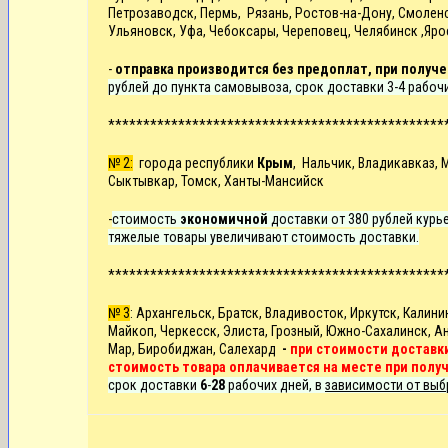
Петрозаводск, Пермь, Рязань, Ростов-на-Дону, Смоленск
Ульяновск, Уфа, Чебоксары, Череповец, Челябинск ,Яро
-
отправка производится без предоплат, при получе
рублей до пункта самовывоза, срок доставки 3-4 рабоч
************************************************
№ 2:
города республики
Крым
, Нальчик, Владикавказ, 
Сыктывкар, Томск, Ханты-Мансийск
-
стоимость
экономичной
доставки от 380 рублей курье
тяжелые товары увеличивают стоимость доставки.
************************************************
№ 3
: Архангельск, Братск, Владивосток, Иркутск,
Калини
Майкоп, Черкесск, Элиста, Грозный, Южно-Сахалинск, Ан
Мар, Биробиджан, Салехард
-
при стоимости доставки
стоимость товара оплачивается на месте при полу
срок доставки
6
-
28
рабочих дней, в
зависимости от выб