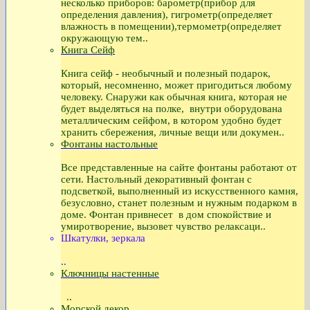
несколько приборов: барометр(прибор для
определения давления), гигрометр(определяет
влажность в помещении),термометр(определяет
окружающую тем..
Книга Сейф
Книга сейф - необычный и полезный подарок,
который, несомненно, может пригодиться любому
человеку. Снаружи как обычная книга, которая не
будет выделяться на полке, внутри оборудована
металлическим сейфом, в котором удобно будет
хранить сбережения, личные вещи или докумен..
Фонтаны настольные
Все представленные на сайте фонтаны работают от
сети. Настольный декоративный фонтан с
подсветкой, выполненный из искусственного камня,
безусловно, станет полезным и нужным подарком в
доме. Фонтан привнесет в дом спокойствие и
умиротворение, вызовет чувство релаксаци..
Шкатулки, зеркала
..
Ключницы настенные
..
Морской декор