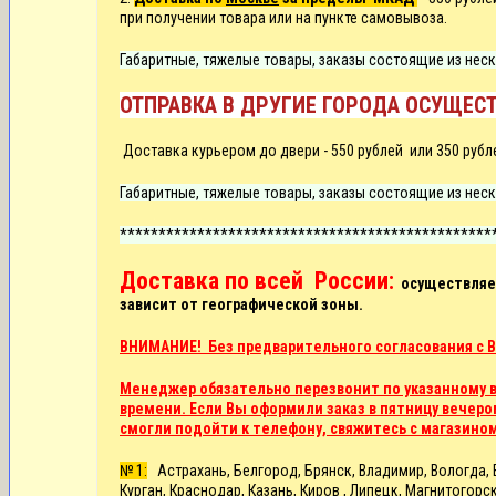
при получении товара или на пункте самовывоза.
Габаритные, тяжелые товары, заказы состоящие из неск
ОТПРАВКА В ДРУГИЕ ГОРОДА ОСУЩЕСТ
Д
оставка курьером до двери -
550 рублей или
350 рубл
Габаритные, тяжелые товары, заказы состоящие из неск
************************************************
Доставка по всей России:
осуществляет
зависит от географической зоны.
ВНИМАНИЕ! Без предварительного согласования с В
Менеджер обязательно перезвонит по указанному в 
времени. Если Вы оформили заказ в пятницу вечером
смогли подойти к телефону, свяжитесь с магазино
№ 1:
Астрахань, Белгород, Брянск, Владимир, Вологда, В
Курган, Краснодар, Казань, Киров , Липецк, Магнитого