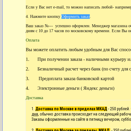
Если у Вас нет
e-mail, то можно написать любой- наприме
4. Нажмите кнопку
Оформить заказ
.
Ваш заказ №--- успешно оформлен. Менеджер магазина обя
дням с 10 до 17 часов по московскому времени. Если Вы о
Оплата
Вы можете оплатить любым удобным для Вас спосо
1. При получении заказа - наличными курьеру ил
2. Безналичный расчет через банк (по счету для 
3. Предоплата заказа банковской картой
4. Электронные деньги ( Яндекс деньги)
Доставка
1.
Доставка по Москве в пределах МКАД
- 250 рублей.
дня
, обычно доставка происходит на следующий рабоч
Заказы оформленные на сайте в пятницу вечером, суббо
2.
Доставка по
Москве
за пределы МКАД
- 350 рубл