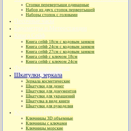
Стопки перевертыши одинарные
Набор из двух стопок первертышей
Наборы стопок с головами
Песочные часы
Барометры и Метеостанции
Книга Сейф
Книга сейф 18см с кодовым замком
Книга сeйф 24см с кодовым замком
Книга сейф 27см с кодовым замком
Книга сейф с ключом 18см
Книга сейф с ключом 24см
Фонтаны настольные
Шкатулки, зеркала
Зеркала косметические
Шкатулки для денег
Шкатулки для документов
Шкатулки для украшений
Шкатулка в виде книги
Шкатулки для рукоделия
Ключницы настенные
Ключницы 3D объемные
Ключницы с ключами
Ключницы морские