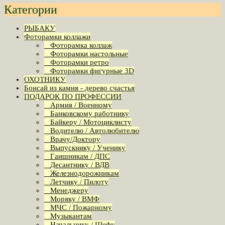
Категории
РЫБАКУ
Фоторамки коллажи
Фоторамка коллаж
Фоторамки настольные
Фоторамки ретро
Фоторамки фигурные 3D
ОХОТНИКУ
Бонсай из камня - дерево счастья
ПОДАРОК ПО ПРОФЕССИИ
Армия / Военному
Банковскому работнику
Байкеру / Мотоциклисту
Водителю / Автолюбителю
Врачу/Доктору
Выпускнику / Ученику
Гаишникам / ДПС
Десантнику / ВДВ
Железнодорожникам
Летчику / Пилоту
Менеджеру
Моряку / ВМФ
МЧС / Пожарному
Музыкантам
Начальнику / Шефу