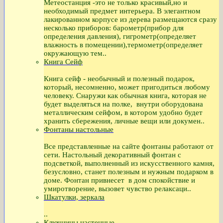
Метеостанция -это не только красивый,но и
необходимый предмет интерьера. В элегантном
лакированном корпусе из дерева размещаются сразу
несколько приборов: барометр(прибор для
определения давления), гигрометр(определяет
влажность в помещении),термометр(определяет
окружающую тем..
Книга Сейф
Книга сейф - необычный и полезный подарок,
который, несомненно, может пригодиться любому
человеку. Снаружи как обычная книга, которая не
будет выделяться на полке, внутри оборудована
металлическим сейфом, в котором удобно будет
хранить сбережения, личные вещи или докумен..
Фонтаны настольные
Все представленные на сайте фонтаны работают от
сети. Настольный декоративный фонтан с
подсветкой, выполненный из искусственного камня,
безусловно, станет полезным и нужным подарком в
доме. Фонтан привнесет в дом спокойствие и
умиротворение, вызовет чувство релаксаци..
Шкатулки, зеркала
..
Ключницы настенные