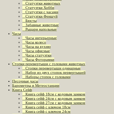
Статуэтки животных
Статуэтки Хобби
Статуэтки с часами
Статуэтки Феншуй
Бюсты
Забавные животные
Рыцари напольные
Часы
Часы интерьерные
Часы колесо
Часы на кухню
Часы офисные
Часы статуэтки
Часы Фоторамки
Стопки перевертыши с головами животных
Стопки перевертыши одинарные
Набор из двух стопок первертышей
Наборы стопок с головами
Песочные часы
Барометры и Метеостанции
Книга Сейф
Книга сейф 18см с кодовым замком
Книга сeйф 24см с кодовым замком
Книга сейф 27см с кодовым замком
Книга сейф с ключом 18см
Книга сейф с ключом 24см