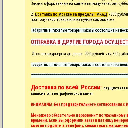
Заказы оформленные на сайте в пятницу вечером, суббо
2.
Доставка по
Москве
за пределы МКАД
- 350 рубл
при получении товара или на пункте самовывоза.
Габаритные, тяжелые товары, заказы состоящие из неск
ОТПРАВКА В ДРУГИЕ ГОРОДА ОСУЩЕСТ
Д
оставка курьером до двери -
550 рублей или
350 рубл
Габаритные, тяжелые товары, заказы состоящие из неск
************************************************
Доставка по всей России:
осуществляет
зависит от географической зоны.
ВНИМАНИЕ! Без предварительного согласования с В
Менеджер обязательно перезвонит по указанному в 
времени. Если Вы оформили заказ в пятницу вечером
смогли подойти к телефону, свяжитесь с магазино