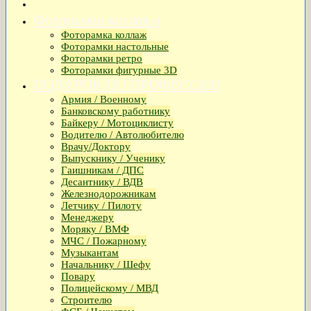
Фоторамки коллажи
Фоторамка коллаж
Фоторамки настольные
Фоторамки ретро
Фоторамки фигурные 3D
ПОДАРОК ПО ПРОФЕССИИ
Армия / Военному
Банковскому работнику
Байкеру / Мотоциклисту
Водителю / Автолюбителю
Врачу/Доктору
Выпускнику / Ученику
Гаишникам / ДПС
Десантнику / ВДВ
Железнодорожникам
Летчику / Пилоту
Менеджеру
Моряку / ВМФ
МЧС / Пожарному
Музыкантам
Начальнику / Шефу
Повару
Полицейскому / МВД
Строителю