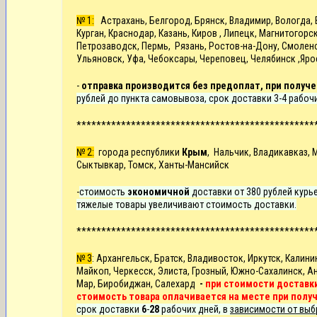
№ 1:
Астрахань, Белгород, Брянск, Владимир, Вологда, В
Курган, Краснодар, Казань, Киров , Липецк, Магнитого
Петрозаводск, Пермь, Рязань, Ростов-на-Дону, Смоленск
Ульяновск, Уфа, Чебоксары, Череповец, Челябинск ,Яро
-
отправка производится без предоплат, при получе
рублей до пункта самовывоза, срок доставки 3-4 рабоч
************************************************
№ 2:
города республики
Крым
, Нальчик, Владикавказ, 
Сыктывкар, Томск, Ханты-Мансийск
-
стоимость
экономичной
доставки от 380 рублей курье
тяжелые товары увеличивают стоимость доставки.
************************************************
№ 3
: Архангельск, Братск, Владивосток, Иркутск,
Калини
Майкоп, Черкесск, Элиста, Грозный, Южно-Сахалинск, Ан
Мар, Биробиджан, Салехард
-
при стоимости доставки
стоимость товара оплачивается на месте при полу
срок доставки
6
-
28
рабочих дней, в
зависимости от выб