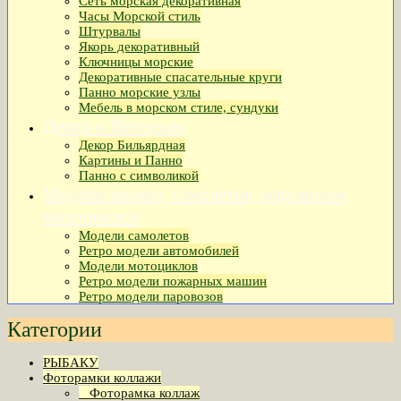
Сеть морская декоративная
Часы Морской стиль
Штурвалы
Якорь декоративный
Ключницы морские
Декоративные спасательные круги
Панно морские узлы
Мебель в морском стиле, сундуки
Декор и Интерьер
Декор Бильярдная
Картины и Панно
Панно с символикой
Модели машин, самолетов, паровозов,
мотоциклов
Модели самолетов
Ретро модели автомобилей
Модели мотоциклов
Ретро модели пожарных машин
Ретро модели паровозов
Категории
РЫБАКУ
Фоторамки коллажи
Фоторамка коллаж