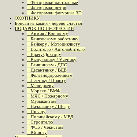
Фоторамки настольные
Фоторамки ретро
Фоторамки фигурные 3D
ОХОТНИКУ
Бонсай из камня - дерево счастья
ПОДАРОК ПО ПРОФЕССИИ
Армия / Военному
Банковскому работнику
Байкеру / Мотоциклисту
Водителю / Автолюбителю
Врачу/Доктору
Выпускнику / Ученику
Гаишникам / ДПС
Десантнику / ВДВ
Железнодорожникам
Летчику / Пилоту
Менеджеру
Моряку / ВМФ
МЧС / Пожарному
Музыкантам
Начальнику / Шефу
Повару
Полицейскому / МВД
Строителю
ФСБ / Чекистам
Юристу