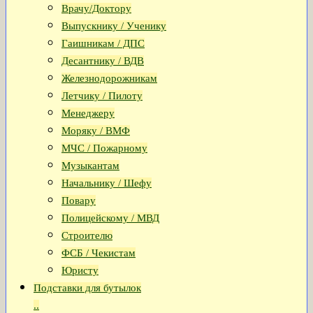
Врачу/Доктору
Выпускнику / Ученику
Гаишникам / ДПС
Десантнику / ВДВ
Железнодорожникам
Летчику / Пилоту
Менеджеру
Моряку / ВМФ
МЧС / Пожарному
Музыкантам
Начальнику / Шефу
Повару
Полицейскому / МВД
Строителю
ФСБ / Чекистам
Юристу
Подставки для бутылок
..