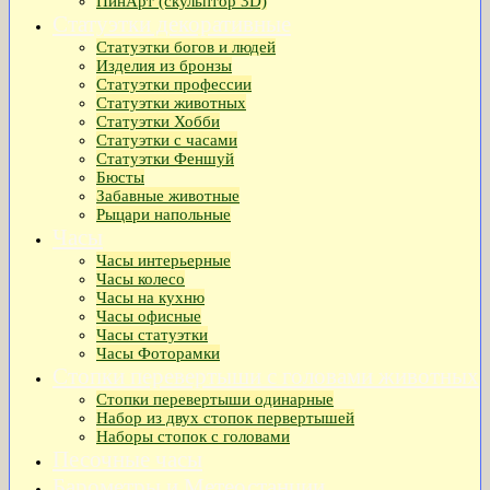
ПинАрт (скульптор 3D)
Статуэтки декоративные
Статуэтки богов и людей
Изделия из бронзы
Статуэтки профессии
Статуэтки животных
Статуэтки Хобби
Статуэтки с часами
Статуэтки Феншуй
Бюсты
Забавные животные
Рыцари напольные
Часы
Часы интерьерные
Часы колесо
Часы на кухню
Часы офисные
Часы статуэтки
Часы Фоторамки
Стопки перевертыши с головами животных
Стопки перевертыши одинарные
Набор из двух стопок первертышей
Наборы стопок с головами
Песочные часы
Барометры и Метеостанции