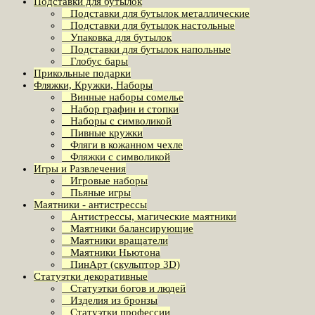
Подставки для бутылок
Подставки для бутылок металлические
Подставки для бутылок настольные
Упаковка для бутылок
Подставки для бутылок напольные
Глобус бары
Прикольные подарки
Фляжки, Кружки, Наборы
Винные наборы сомелье
Набор графин и стопки
Наборы с символикой
Пивные кружки
Фляги в кожанном чехле
Фляжки с символикой
Игры и Развлечения
Игровые наборы
Пьяные игры
Маятники - антистрессы
Антистрессы, магические маятники
Маятники балансирующие
Маятники вращатели
Маятники Ньютона
ПинАрт (скульптор 3D)
Статуэтки декоративные
Статуэтки богов и людей
Изделия из бронзы
Статуэтки профессии