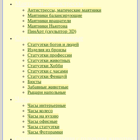
Маятники - антистрессы
Антистрессы, магические маятники
Маятники балансирующие
Маятники вращатели
Маятники Ньютона
ПинАрт (скульптор 3D)
Статуэтки декоративные
Статуэтки богов и людей
Изделия из бронзы
Статуэтки профессии
Статуэтки животных
Статуэтки Хобби
Статуэтки с часами
Статуэтки Феншуй
Бюсты
Забавные животные
Рыцари напольные
Часы
Часы интерьерные
Часы колесо
Часы на кухню
Часы офисные
Часы статуэтки
Часы Фоторамки
Стопки перевертыши с головами животных