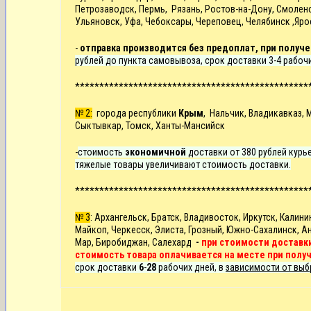
Петрозаводск, Пермь, Рязань, Ростов-на-Дону, Смоленск
Ульяновск, Уфа, Чебоксары, Череповец, Челябинск ,Яро
-
отправка производится без предоплат, при получе
рублей до пункта самовывоза, срок доставки 3-4 рабоч
************************************************
№ 2:
города республики
Крым
, Нальчик, Владикавказ, 
Сыктывкар, Томск, Ханты-Мансийск
-
стоимость
экономичной
доставки от 380 рублей курье
тяжелые товары увеличивают стоимость доставки.
************************************************
№ 3
: Архангельск, Братск, Владивосток, Иркутск,
Калини
Майкоп, Черкесск, Элиста, Грозный, Южно-Сахалинск, Ан
Мар, Биробиджан, Салехард
-
при стоимости доставки
стоимость товара оплачивается на месте при полу
срок доставки
6
-
28
рабочих дней, в
зависимости от выб