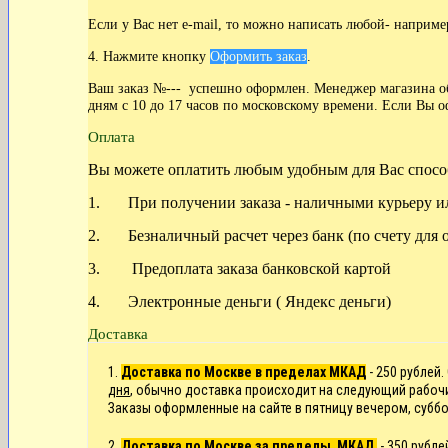
Если у Вас нет
e-mail, то можно написать любой- наприме
4. Нажмите кнопку
Оформить заказ
.
Ваш заказ №--- успешно оформлен. Менеджер магазина обя
дням с 10 до 17 часов по московскому времени. Если Вы о
Оплата
Вы можете оплатить любым удобным для Вас спосо
1. При получении заказа - наличными курьеру ил
2. Безналичный расчет через банк (по счету для 
3. Предоплата заказа банковской картой
4. Электронные деньги ( Яндекс деньги)
Доставка
1.
Доставка по Москве в пределах МКАД
- 250 рублей.
дня
, обычно доставка происходит на следующий рабоч
Заказы оформленные на сайте в пятницу вечером, суббо
2.
Доставка по
Москве
за пределы МКАД
- 350 рубл