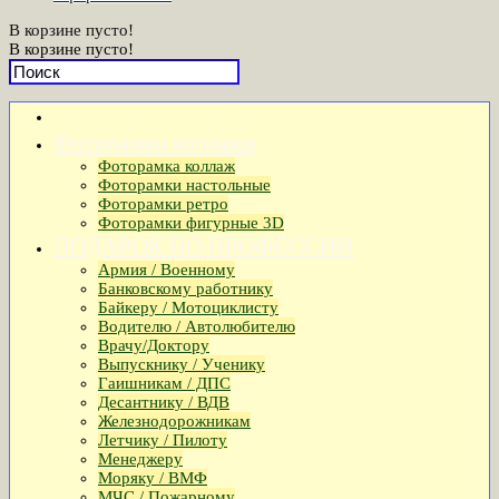
В корзине пусто!
В корзине пусто!
Фоторамки коллажи
Фоторамка коллаж
Фоторамки настольные
Фоторамки ретро
Фоторамки фигурные 3D
ПОДАРОК ПО ПРОФЕССИИ
Армия / Военному
Банковскому работнику
Байкеру / Мотоциклисту
Водителю / Автолюбителю
Врачу/Доктору
Выпускнику / Ученику
Гаишникам / ДПС
Десантнику / ВДВ
Железнодорожникам
Летчику / Пилоту
Менеджеру
Моряку / ВМФ
МЧС / Пожарному