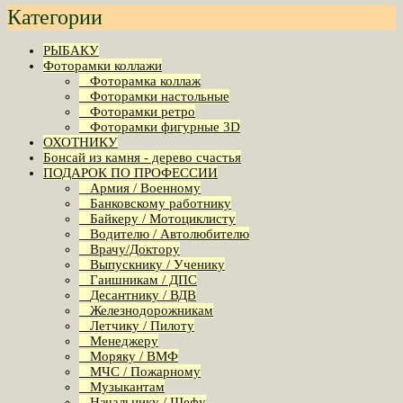
Категории
РЫБАКУ
Фоторамки коллажи
Фоторамка коллаж
Фоторамки настольные
Фоторамки ретро
Фоторамки фигурные 3D
ОХОТНИКУ
Бонсай из камня - дерево счастья
ПОДАРОК ПО ПРОФЕССИИ
Армия / Военному
Банковскому работнику
Байкеру / Мотоциклисту
Водителю / Автолюбителю
Врачу/Доктору
Выпускнику / Ученику
Гаишникам / ДПС
Десантнику / ВДВ
Железнодорожникам
Летчику / Пилоту
Менеджеру
Моряку / ВМФ
МЧС / Пожарному
Музыкантам
Начальнику / Шефу