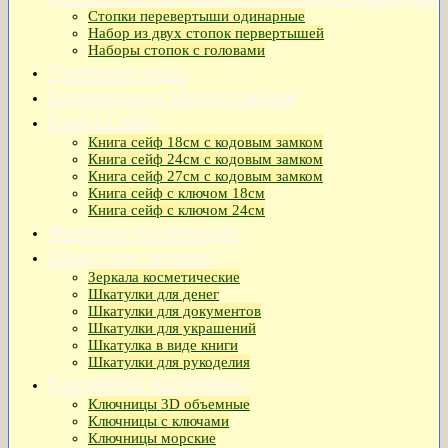
Стопки перевертыши одинарные
Набор из двух стопок первертышей
Наборы стопок с головами
Песочные часы
Барометры и Метеостанции
Книга Сейф
Книга сейф 18см с кодовым замком
Книга сeйф 24см с кодовым замком
Книга сейф 27см с кодовым замком
Книга сейф с ключом 18см
Книга сейф с ключом 24см
Фонтаны настольные
Шкатулки, зеркала
Зеркала косметические
Шкатулки для денег
Шкатулки для документов
Шкатулки для украшений
Шкатулка в виде книги
Шкатулки для рукоделия
Ключницы настенные
Ключницы 3D объемные
Ключницы с ключами
Ключницы морские