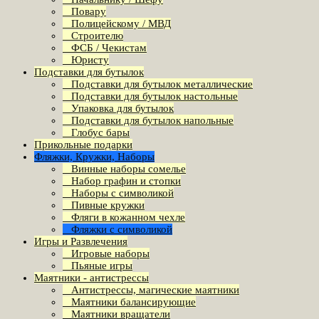
Повару
Полицейскому / МВД
Строителю
ФСБ / Чекистам
Юристу
Подставки для бутылок
Подставки для бутылок металлические
Подставки для бутылок настольные
Упаковка для бутылок
Подставки для бутылок напольные
Глобус бары
Прикольные подарки
Фляжки, Кружки, Наборы
Винные наборы сомелье
Набор графин и стопки
Наборы с символикой
Пивные кружки
Фляги в кожанном чехле
Фляжки с символикой
Игры и Развлечения
Игровые наборы
Пьяные игры
Маятники - антистрессы
Антистрессы, магические маятники
Маятники балансирующие
Маятники вращатели