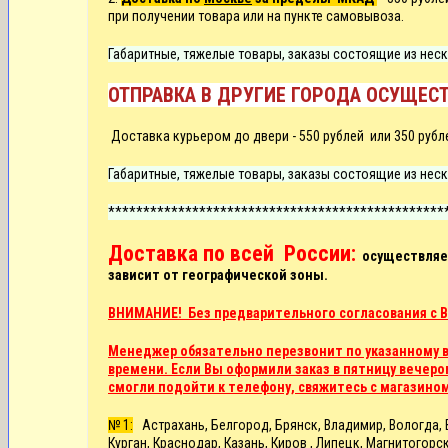
при получении товара или на пункте самовывоза.
Габаритные, тяжелые товары, заказы состоящие из неск
ОТПРАВКА В ДРУГИЕ ГОРОДА ОСУЩЕСТ
Д
оставка курьером до двери -
550 рублей или
350 рубл
Габаритные, тяжелые товары, заказы состоящие из неск
************************************************
Доставка по всей России:
осуществляет
зависит от географической зоны.
ВНИМАНИЕ! Без предварительного согласования с В
Менеджер обязательно перезвонит по указанному в 
времени. Если Вы оформили заказ в пятницу вечером
смогли подойти к телефону, свяжитесь с магазино
№ 1:
Астрахань, Белгород, Брянск, Владимир, Вологда, В
Курган, Краснодар, Казань, Киров , Липецк, Магнитого