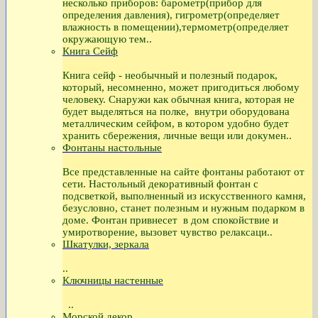
несколько приборов: барометр(прибор для
определения давления), гигрометр(определяет
влажность в помещении),термометр(определяет
окружающую тем..
Книга Сейф
Книга сейф - необычный и полезный подарок,
который, несомненно, может пригодиться любому
человеку. Снаружи как обычная книга, которая не
будет выделяться на полке, внутри оборудована
металлическим сейфом, в котором удобно будет
хранить сбережения, личные вещи или докумен..
Фонтаны настольные
Все представленные на сайте фонтаны работают от
сети. Настольный декоративный фонтан с
подсветкой, выполненный из искусственного камня,
безусловно, станет полезным и нужным подарком в
доме. Фонтан привнесет в дом спокойствие и
умиротворение, вызовет чувство релаксаци..
Шкатулки, зеркала
..
Ключницы настенные
..
Морской декор