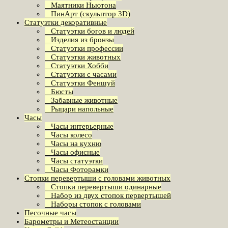
Маятники Ньютона
ПинАрт (скульптор 3D)
Статуэтки декоративные
Статуэтки богов и людей
Изделия из бронзы
Статуэтки профессии
Статуэтки животных
Статуэтки Хобби
Статуэтки с часами
Статуэтки Феншуй
Бюсты
Забавные животные
Рыцари напольные
Часы
Часы интерьерные
Часы колесо
Часы на кухню
Часы офисные
Часы статуэтки
Часы Фоторамки
Стопки перевертыши с головами животных
Стопки перевертыши одинарные
Набор из двух стопок первертышей
Наборы стопок с головами
Песочные часы
Барометры и Метеостанции